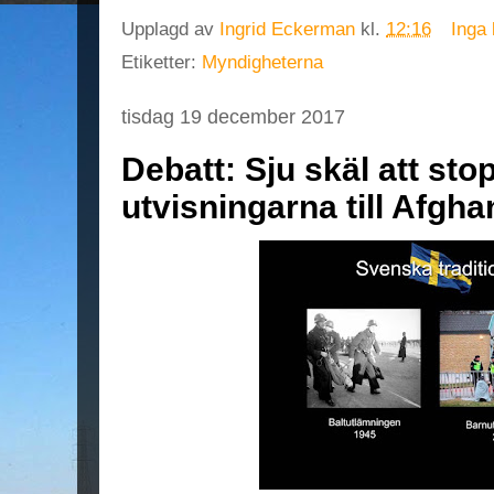
Upplagd av
Ingrid Eckerman
kl.
12:16
Inga
Etiketter:
Myndigheterna
tisdag 19 december 2017
Debatt: Sju skäl att sto
utvisningarna till Afgha