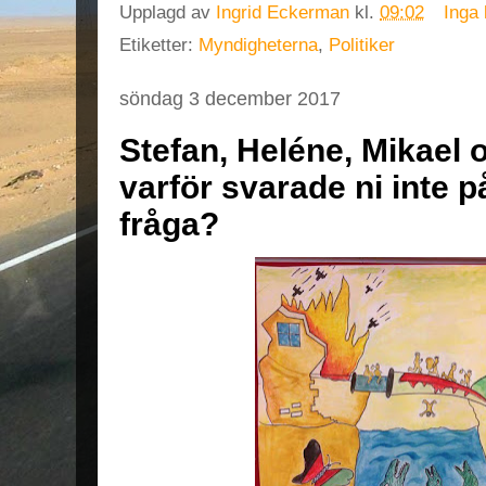
Upplagd av
Ingrid Eckerman
kl.
09:02
Inga
Etiketter:
Myndigheterna
,
Politiker
söndag 3 december 2017
Stefan, Heléne, Mikael o
varför svarade ni inte p
fråga?