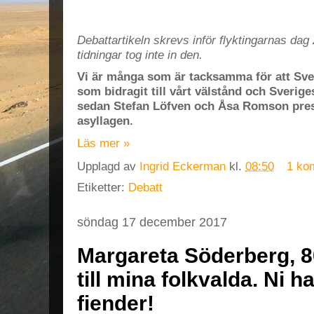
Debattartikeln skrevs inför flyktingarnas dag
tidningar tog inte in den.
Vi är många som är tacksamma för att Sver
som bidragit till vårt välstånd och Sverige
sedan Stefan Löfven och Åsa Romson prese
asyllagen.
Läs mer »
Upplagd av
Ingrid Eckerman
kl.
08:50
1 ko
Etiketter:
Debatt
söndag 17 december 2017
Margareta Söderberg, 8
till mina folkvalda. Ni ha
fiender!