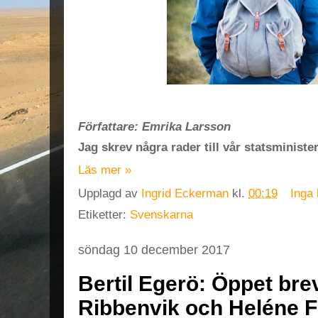
Författare: Emrika Larsson
Jag skrev några rader till vår statsminister.
Läs mer »
Upplagd av
Ingrid Eckerman
kl.
00:19
Inga
Etiketter:
Svenskarna
söndag 10 december 2017
Bertil Egerö: ​Öppet brev
Ribbenvik och Heléne F