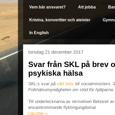
Vem bär ansvaret?
Att jobba
Bar
Kristna, konvertiter och ateister
Gymna
In English
torsdag 21 december 2017
Svar från SKL på brev 
psykiska hälsa
SKL:s svar på
vårt brev
till socialministern,
Folkhälsomyndigheten om stöd för hjälparna
Till undertecknarna av skrivelsen Behovet av 
ensamkommande flyktingungdomar
Läs mer »