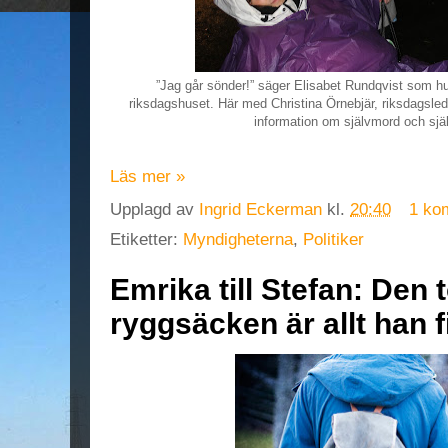
”Jag går sönder!” säger Elisabet Rundqvist som h
riksdagshuset. Här med Christina Örnebjär, riksdagsled
information om självmord och sj
Läs mer »
Upplagd av
Ingrid Eckerman
kl.
20:40
1 ko
Etiketter:
Myndigheterna
,
Politiker
Emrika till Stefan: Den
ryggsäcken är allt han 