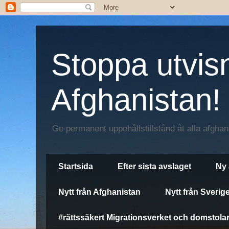
Stoppa utvisn
Afghanistan!
Ge permanent uppehållstillstånd åt alla afgha
Startsida
Efter sista avslaget
Ny 
Nytt från Afghanistan
Nytt från Sverig
#rättssäkert Migrationsverket och domstola