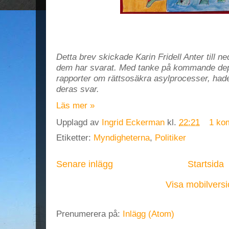
Detta brev skickade Karin Fridell Anter
till 
dem har svarat. Med tanke på kommande depo
rapporter om rättsosäkra asylprocesser, hade 
deras svar.
Läs mer »
Upplagd av
Ingrid Eckerman
kl.
22:21
1 ko
Etiketter:
Myndigheterna
,
Politiker
Senare inlägg
Startsida
Visa mobilvers
Prenumerera på:
Inlägg (Atom)