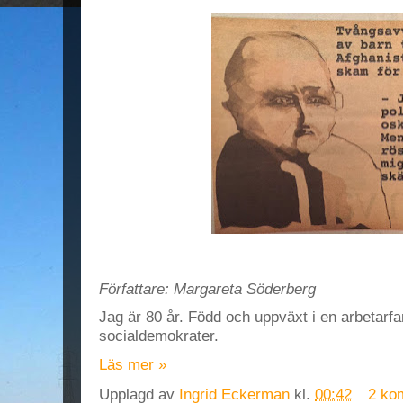
Författare:
Margareta Söderberg
Jag är 80 år. Född och uppväxt i en arbetarfam
socialdemokrater.
Läs mer »
Upplagd av
Ingrid Eckerman
kl.
00:42
2 ko